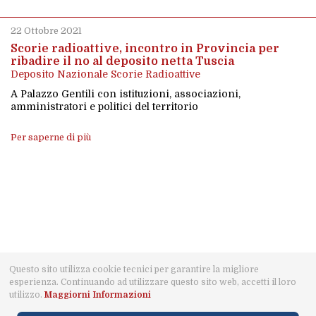
22 Ottobre 2021
Scorie radioattive, incontro in Provincia per
ribadire il no al deposito netta Tuscia
Deposito Nazionale Scorie Radioattive
A Palazzo Gentili con istituzioni, associazioni,
amministratori e politici del territorio
Per saperne di più
Questo sito utilizza cookie tecnici per garantire la migliore
esperienza. Continuando ad utilizzare questo sito web, accetti il loro
© 2021 MaremmaViva · Capalbio · CF: 91024010539 · IBAN:
utilizzo.
Maggiorni Informazioni
IT87J0885172180000000205674 · Designed by LudyAdv ·
Privacy Policy