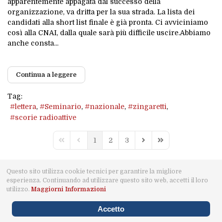
apparentemente appagata dal successo della
organizzazione, va dritta per la sua strada. La lista dei
candidati alla short list finale è già pronta. Ci avviciniamo
così alla CNAI, dalla quale sarà più difficile uscire.Abbiamo
anche consta...
Continua a leggere
Tag:
lettera
Seminario
nazionale
zingaretti
scorie radioattive
1
2
3
First Page
Previous Page
Next Page
Last Page
Questo sito utilizza cookie tecnici per garantire la migliore
esperienza. Continuando ad utilizzare questo sito web, accetti il loro
© 2021 MaremmaViva · Capalbio · CF: 91024010539 · IBAN:
utilizzo.
Maggiorni Informazioni
IT87J0885172180000000205674 · Designed by LudyAdv ·
Privacy Policy
Accetto